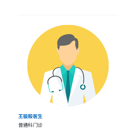
王骏殷医生
普通科门诊